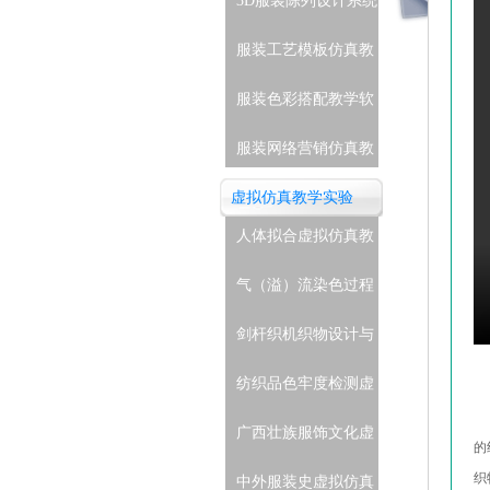
3D服装陈列设计系统
服装工艺模板仿真教
学系统
服装色彩搭配教学软
件
服装网络营销仿真教
学系统
虚拟仿真教学实验
人体拟合虚拟仿真教
学实验
气（溢）流染色过程
虚拟仿真教学实验
剑杆织机织物设计与
生产虚拟仿真教学实
纺织品色牢度检测虚
验
拟仿真教学实验
广西壮族服饰文化虚
的
拟仿真教学实验
织
中外服装史虚拟仿真