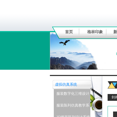
首页
格林印象
虚拟仿真系统
服装数字化三维设计
剑
软件
服装陈列仿真教学系
统