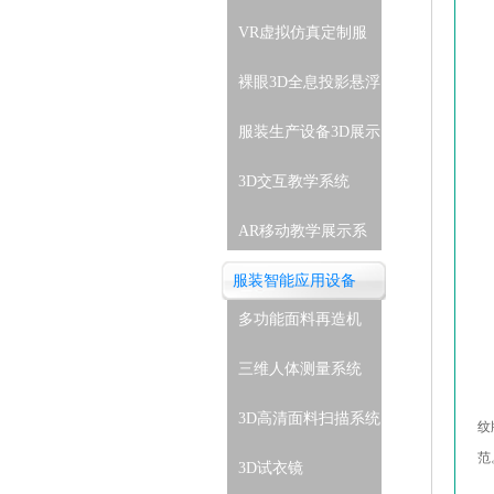
VR虚拟仿真定制服
务
裸眼3D全息投影悬浮
展示系统
服装生产设备3D展示
教学系统
3D交互教学系统
AR移动教学展示系
统
服装智能应用设备
多功能面料再造机
三维人体测量系统
3D高清面料扫描系统
纹
范
3D试衣镜